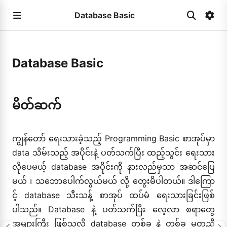
Database Basic
Database Basic
မိတ်ဆက်
ကျွန်တော် ရေးသားခဲ့သည့် Programming Basic စာအုပ်မှာ
data သိမ်းသည့် အပိုင်းနဲ့ ပတ်သက်ပြီး ထည့်သွင်း ရေးသား
လိုပေမယ့် database အပိုင်းကို နားလည်မှသာ အဆင်ပြေ
မယ် ၊ သဘောပေါက်လွယ်မယ် လို့ တွေးမိပါတယ်။ ဒါကြော
င့် database သီးသန့် စာအုပ် ထပ်မံ ရေးသားခြင်းဖြစ်
ပါသည်။ Database နဲ့ ပတ်သက်ပြီး လေ့လာ စရာတွေ
အများကြီး ဖြစ်သလို database တစ်ခု နဲ့ တစ်ခု မတူညီ