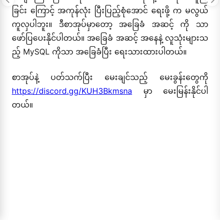
ခြင်း ကြောင့် အကုန်လုံး ပြီးပြည့်စုံအောင် ရေးဖို့ က မလွယ်
ကူလှပါဘူး။ ဒီစာအုပ်မှာတော့ အခြေခံ အဆင့် ကို သာ
ဖော်ပြပေးနိုင်ပါတယ်။ အခြေခံ အဆင့် အနေနဲ့ လူသုံးများသ
ည့် MySQL ကိုသာ အခြေခံပြီး ရေးသားထားပါတယ်။
စာအုပ်နဲ့ ပတ်သက်ပြီး မေးချင်သည့် မေးခွန်းတွေကို
https://discord.gg/KUH3Bkmsna
မှာ မေးမြန်းနိုင်ပါ
တယ်။